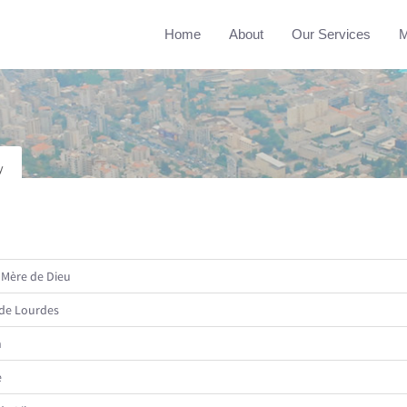
Home
About
Our Services
M
y
 Mère de Dieu
de Lourdes
n
e