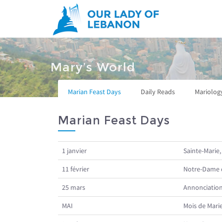
Skip to main content
You are here
Mary’s World
Marian Feast Days
Daily Reads
Mariolog
Marian Feast Days
1 janvier
Sainte-Marie,
11 février
Notre-Dame 
25 mars
Annonciatio
MAI
Mois de Mari