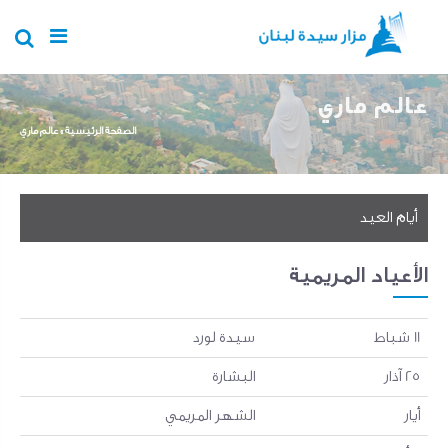
Skip to main content
عالم ماري
You are here
الصفحة الرئيسية
»
عالم ماري
أيام العيد
الأعياد المريمية
11 شباط
سيدة لورد
25 آذار
البشارة
أيار
الشهر المريمي