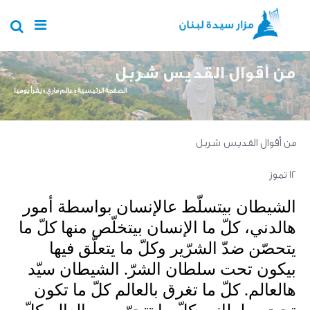
Skip to main content
من أقوال القديس شربل
You are here
الصفحة الرئيسية
»
عالم ماري
»
يقرأ يوميا
من أقوال القديس شربل
12 تموز
الشيطان بيتسلّط عالإنسان بواسطة أمور
هالدني، كلّ ما الإنسان بيتخلّص منها كلّ ما
يتحصّن ضدّ الشرّير وكلّ ما يتعلّق فيها
بيكون تحت سلطان الشرّ. الشيطان سيّد
هالعالم. كلّ ما تغرق بالعالم كلّ ما تكون