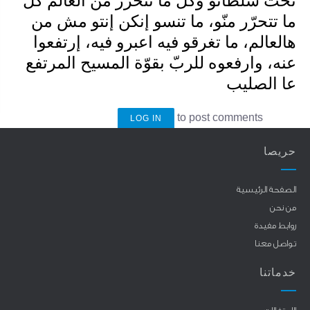
تحت سلطانو وكلّ ما تتحرّر من العالم كلّ
ما تتحرّر منّو، ما تنسو إنكن إنتو مش من
هالعالم، ما تغرقو فيه اعبرو فيه، إرتفعوا
عنه، وارفعوه للربّ بقوّة المسيح المرتفع
عا الصليب
to post comments
LOG IN
حريصا
الصفحة الرئيسية
من نحن
روابط مفيدة
تواصل معنا
خدماتنا