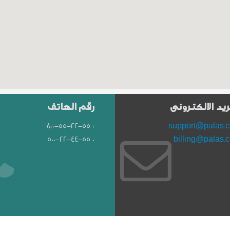
ريد الالكتروني
رقم الهاتف
0 800-55-22-55
support@palas.
0 500-22-44-55
billing@palas.