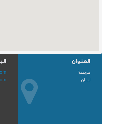
العنوان
الب
حريصة
com
لبنان
com