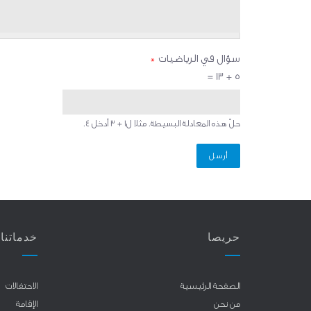
سؤال في الرياضيات
*
5 + 13 =
حلّ هذه المعادلة البسيطة. مثلا ل1 + 3 أدخل 4.
حريصا
خدماتنا
الصفحة الرئيسية
الاحتفالات
من نحن
الإقامة