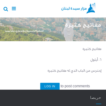
Skip to main content
مفاتيح كثيرة
You are here
الصفحة الرئيسية
»
عالم ماري
»
يقرأ يوميا
مفاتيح كثيرة
06 أيلول
إحترس من الباب الذي له مفاتيح كثيرة
to post comments
LOG IN
حريصا