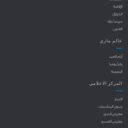
الإقامة
الكورال
حريصا بارك
الفنون
عالم ماري
أيام العيد
يقرأ يوميا
المريمية
المركز الاعلامي
الاخبار
جدول المناسبات
معرض الصور
معرض الفيديو