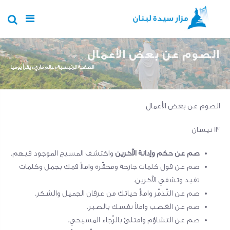
Skip to main content
الصوم عن بعض الأعمال
You are here
الصفحة الرئيسية
»
عالم ماري
»
يقرأ يوميا
الصوم عن بعض الأعمال
13 نيسان
صم عن حكم وإدانة الآخرين
واكتشف المسيح الموجود فيهم
.
صم عن قول كلمات جارحة ومحقّرة واملأ فمك بجمل وكلمات
تفيد وتشفي الآخرين
.
صم عن التّذمّر واملأ حياتك من عرفان الجميل والشكر
.
صم عن الغضب واملأ نفسك بالصبر
.
صم عن التشاؤم وامتلئ بالرّجاء المسيحي
.