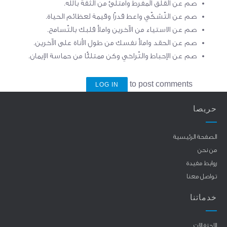
صم عن القلق المفرط وامتلئ من الثّقة بالله
.
صم عن التّشكّي واعط قدرًا وقيمة لعظائم الحياة.
صم عن الاستياء من الآخرين واملأ قلبك بالتّسامح.
صم عن الحقد واملأ نفسك من طول الأناة على الآخرين
.
صم عن الإحباط والتّراخي وكن ممتلئًا من حماسة الإيمان.
to post comments
LOG IN
حريصا
الصفحة الرئيسية
من نحن
روابط مفيدة
تواصل معنا
خدماتنا
الاحتفالات