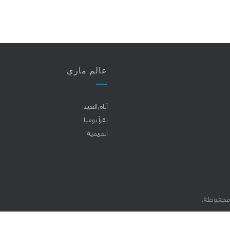
عالم ماري
أيام العيد
يقرأ يوميا
المريمية