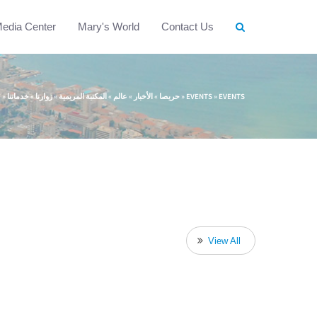
edia Center
Mary's World
Contact Us
Y
»
خدماتنا
»
زوارنا
»
المكتبة المريمية
»
عالم
»
الأخبار
»
حريصا
»
EVENTS
»
EVENTS
View All