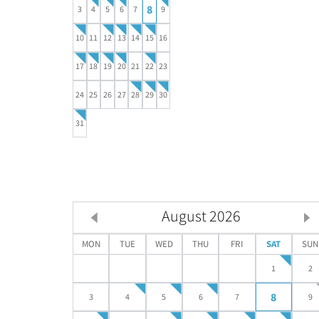
8
3
4
5
6
7
9
10
11
12
13
14
15
16
17
18
19
20
21
22
23
24
25
26
27
28
29
30
31
August
2026
MON
TUE
WED
THU
FRI
SAT
SUN
1
2
8
3
4
5
6
7
9