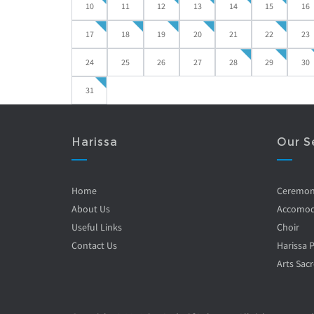
10
11
12
13
14
15
16
17
18
19
20
21
22
23
24
25
26
27
28
29
30
31
Harissa
Our S
Home
Ceremo
About Us
Accomod
Useful Links
Choir
Contact Us
Harissa 
Arts Sacr