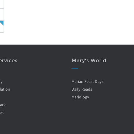
ervices
Mary's World
ny
Marian Feast Days
ation
Daily Reads
Mariology
Park
es