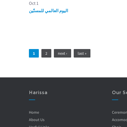
Oct 1
اليوم العالمي للمسنّين
Pages
1
2
next ›
last »
Harissa
Our S
Home
Ceremo
About Us
Accomod