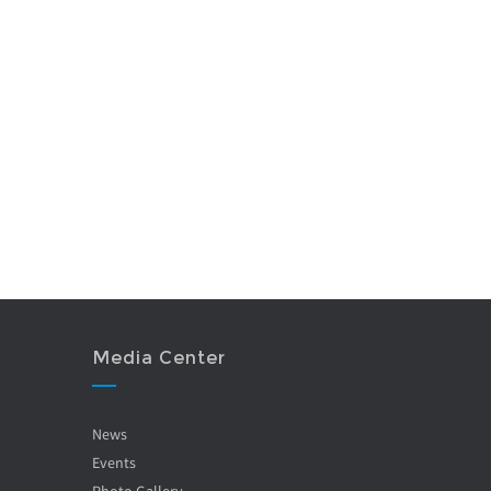
0
Media Center
News
Events