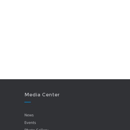
Media Center
News
Events