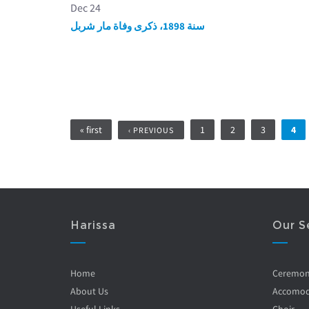
Dec 24
سنة 1898، ذكرى وفاة مار شربل
Pages
« first
1
2
3
4
‹ PREVIOUS
Harissa
Our S
Home
Ceremo
About Us
Accomod