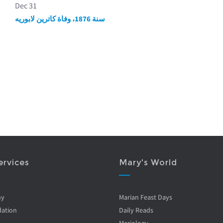
Dec 31
سنة 1876، وفاة كاترين لابوريه
ervices
Mary's World
ny
Marian Feast Days
ation
Daily Reads