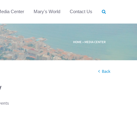
edia Center
Mary's World
Contact Us
HOME
»
MEDIA CENTER
Back
w
vents