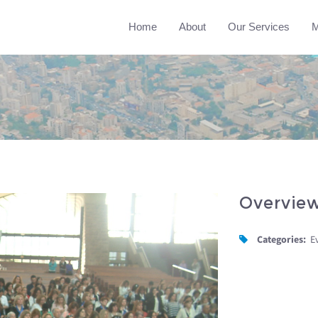
Home
About
Our Services
M
Overvie
Categories:
E