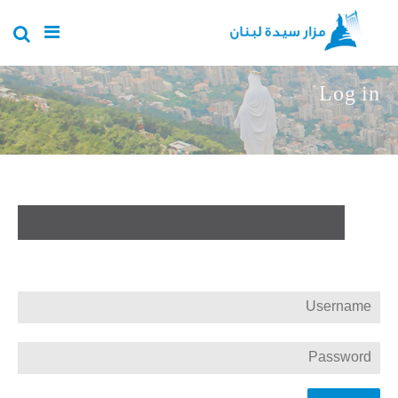
Skip to main content
Log in
Create new account
(active tab)
Log in
Request new password